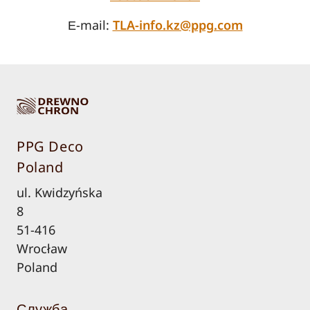
Е-mail:
TLA-info.kz@ppg.com
PPG Deco
Poland
ul. Kwidzyńska
8
51-416
Wrocław
Poland
Служба